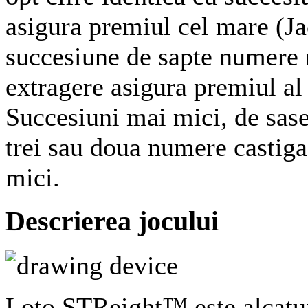
asigura premiul cel mare (J
succesiune de sapte numere r
extragere asigura premiul al 
Succesiuni mai mici, de sase,
trei sau doua numere castig
mici.
Descrierea jocului
Loto STReight™ este alcatui