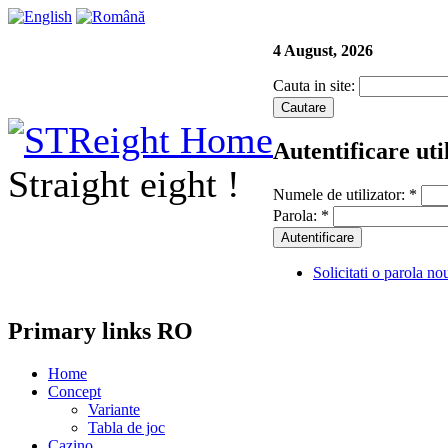
4 August, 2026
Cauta in site:
Autentificare uti
Straight eight !
Numele de utilizator:
*
Parola:
*
Solicitati o parola no
Primary links RO
Home
Concept
Variante
Tabla de joc
Cazino