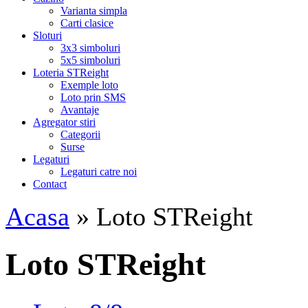
Varianta simpla
Carti clasice
Sloturi
3x3 simboluri
5x5 simboluri
Loteria STReight
Exemple loto
Loto prin SMS
Avantaje
Agregator stiri
Categorii
Surse
Legaturi
Legaturi catre noi
Contact
Acasa
» Loto STReight
Loto STReight