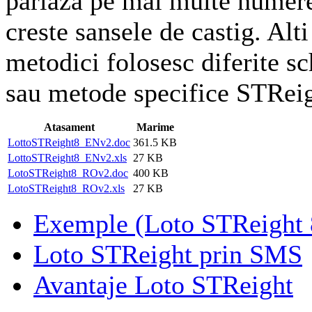
pariaza pe mai multe numere
creste sansele de castig. Alti
metodici folosesc diferite s
sau metode specifice STRei
Atasament
Marime
LottoSTReight8_ENv2.doc
361.5 KB
LottoSTReight8_ENv2.xls
27 KB
LotoSTReight8_ROv2.doc
400 KB
LotoSTReight8_ROv2.xls
27 KB
Exemple (Loto STReight 
Loto STReight prin SMS
Avantaje Loto STReight